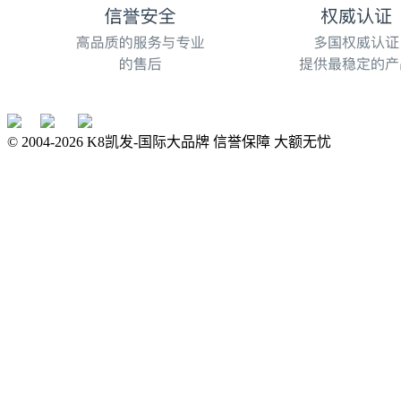
© 2004-
2026
K8凯发-国际大品牌 信誉保障 大额无忧